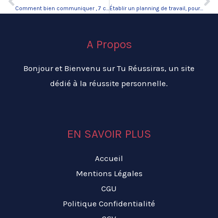
Précédent
Su
Comment bien communiquer , 7 conseils
Établir un planning de travail, pour mener à bien ses projets
A Propos
Bonjour et Bienvenu sur Tu Réussiras, un site
dédié à la réussite personnelle.
EN SAVOIR PLUS
Accueil
Mentions Légales
CGU
Politique Confidentialité