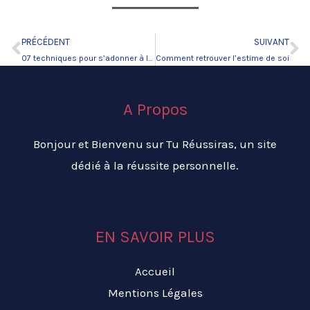
PRÉCÉDENT
SUIVANT
Précédent
Su
07 techniques pour s’adonner à la pensée créatrice
Comment retrouver l’estime de soi
A Propos
Bonjour et Bienvenu sur Tu Réussiras, un site
dédié à la réussite personnelle.
EN SAVOIR PLUS
Accueil
Mentions Légales