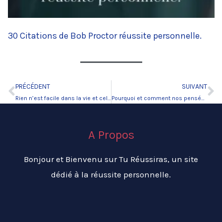
30 Citations de Bob Proctor réussite personnelle.
PRÉCÉDENT
SUIVANT
Précédent
Su
Rien n’est facile dans la vie et celle-ci nous épargne rarement.
Pourquoi et comment nos pensées guident nos pas ?
A Propos
Bonjour et Bienvenu sur Tu Réussiras, un site
dédié à la réussite personnelle.