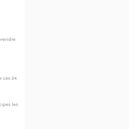
prendre
e ces 24
cipes les