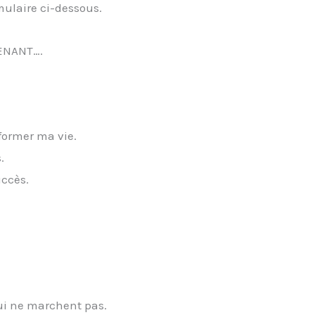
mulaire ci-dessous.
TENANT….
former ma vie.
.
ccès.
ui ne marchent pas.