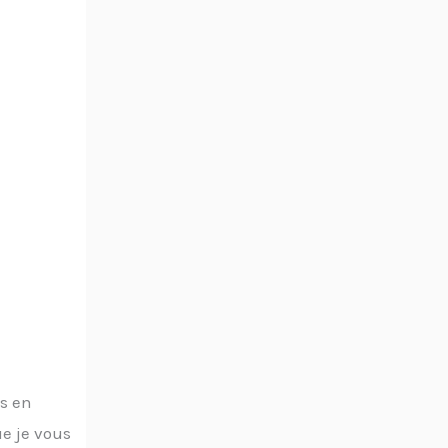
ts en
ue je vous