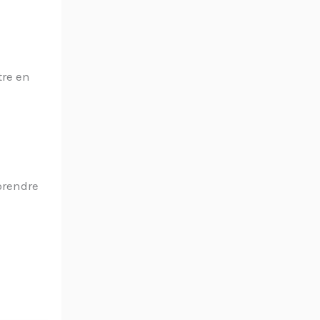
tre en
prendre