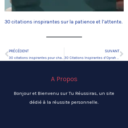
30 citations inspirantes sur la patience et l’attente.
PRÉCÉDENT
SUIVANT
Précédent
Su
30 citations inspirantes pour changer ma vie.
30 Citations Inspirantes d’Oprah Winfrey Éclairer Votre Chemin.
A Propos
Bonjour et Bienvenu sur Tu Réussiras, un site
dédié à la réussite personnelle.