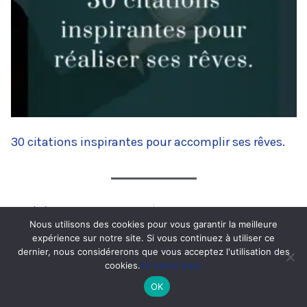
30 citations inspirantes pour accomplir ses rêves.
PRÉCÉDENT
SUIVANT
Précédent
Su
Nous utilisons des cookies pour vous garantir la meilleure
Personne ne réussit sans effort.
Citations sur la richesse, l’argent et l’abondance.
expérience sur notre site. Si vous continuez à utiliser ce
dernier, nous considérerons que vous acceptez l'utilisation des
cookies.
En savoir plus.
A Propos
OK