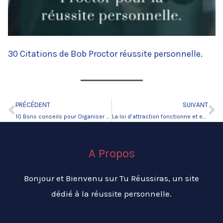
30 Citations de Bob Proctor réussite personnelle.
PRÉCÉDENT
SUIVANT
Précédent
Su
10 Bons conseils pour Organiser votre temps
La loi d’attraction fonctionne et est immuable.
A Propos
Bonjour et Bienvenu sur Tu Réussiras, un site
dédié à la réussite personnelle.