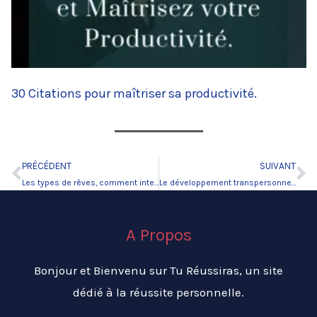
30 Citations pour maîtriser sa productivité.
PRÉCÉDENT
SUIVANT
Précédent
Su
Les types de rêves, comment interpréter vos rêves.
Le développement transpersonnel passe par le bien-être et la sérénité
A Propos
Bonjour et Bienvenu sur Tu Réussiras, un site
dédié à la réussite personnelle.