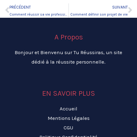
PRÉCÉDENT
SUIVANT
Précédent
Su
Comment réussir sa vie professionnelle ?
Comment définir son projet de vie
A Propos
Bonjour et Bienvenu sur Tu Réussiras, un site
dédié à la réussite personnelle.
EN SAVOIR PLUS
Accueil
Mentions Légales
CGU