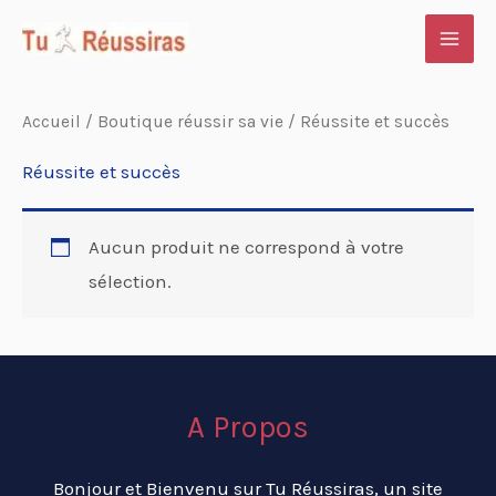
Aller
au
contenu
Accueil
/
Boutique réussir sa vie
/ Réussite et succès
Réussite et succès
Aucun produit ne correspond à votre
sélection.
A Propos
Bonjour et Bienvenu sur Tu Réussiras, un site