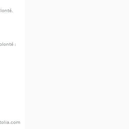
lonté.
olonté :
tolia.com