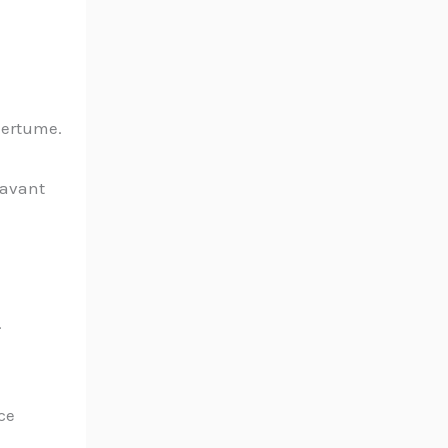
mertume.
 avant
.
ce