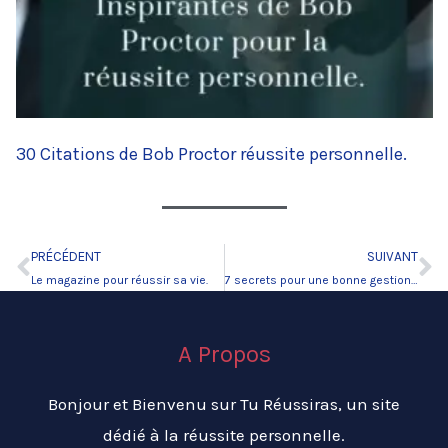
30 Citations de Bob Proctor réussite personnelle.
PRÉCÉDENT
SUIVANT
Précédent
Su
Le magazine pour réussir sa vie.
7 secrets pour une bonne gestion du temps.
A Propos
Bonjour et Bienvenu sur Tu Réussiras, un site
dédié à la réussite personnelle.