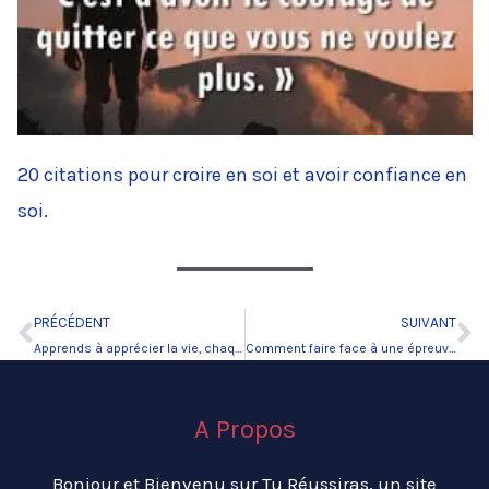
20 citations pour croire en soi et avoir confiance en
soi.
PRÉCÉDENT
SUIVANT
Précédent
Su
Apprends à apprécier la vie, chaque matin, dès ton réveil
Comment faire face à une épreuve qui vous touche sans prévenir?
A Propos
Bonjour et Bienvenu sur Tu Réussiras, un site