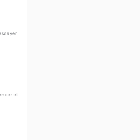
essayer
encer et