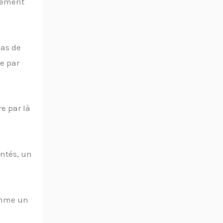
plement
pas de
e par
e par là
ontés, un
omme un