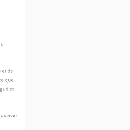
es
 et de
rce que
égué et
vous avez