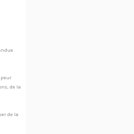
pandue
 peur
ons, de la
er de la