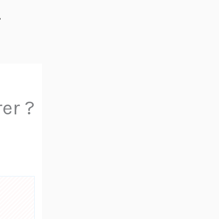
%
er ?