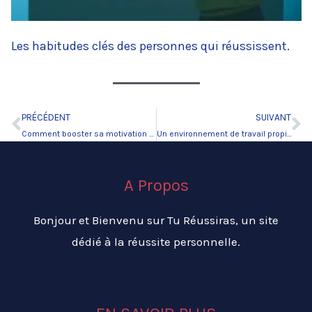
Les habitudes clés des personnes qui réussissent.
PRÉCÉDENT
SUIVANT
Précédent
Su
Comment booster sa motivation aujourd’hui ?
Un environnement de travail propice à la productivité.
A Propos
Bonjour et Bienvenu sur Tu Réussiras, un site
dédié à la réussite personnelle.