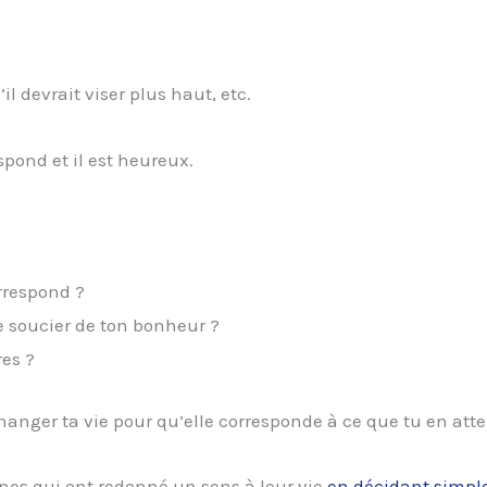
’il devrait viser plus haut, etc.
espond et il est heureux.
orrespond ?
e soucier de ton bonheur ?
res ?
 changer ta vie pour qu’elle corresponde à ce que tu en att
nes qui ont redonné un sens à leur vie
en décidant simpl