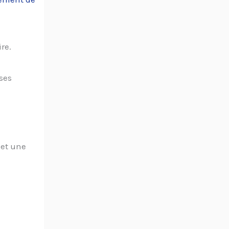
re.
ses
 et une