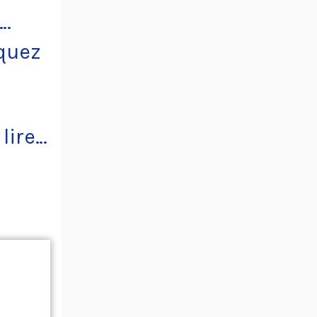
e…
quez
lire…