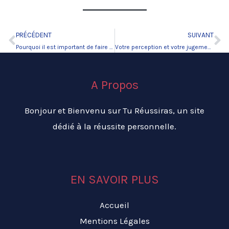
PRÉCÉDENT
SUIVANT
Précédent
Su
Pourquoi il est important de faire preuve de créativité ?
Votre perception et votre jugement sont-ils juste ?
A Propos
Bonjour et Bienvenu sur Tu Réussiras, un site
dédié à la réussite personnelle.
EN SAVOIR PLUS
Accueil
Mentions Légales