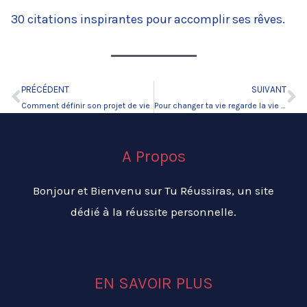
30 citations inspirantes pour accomplir ses rêves.
PRÉCÉDENT
SUIVANT
Précédent
Su
Comment définir son projet de vie
Pour changer ta vie regarde la vie avec optimisme …
A Propos
Bonjour et Bienvenu sur Tu Réussiras, un site
dédié à la réussite personnelle.
EN SAVOIR PLUS