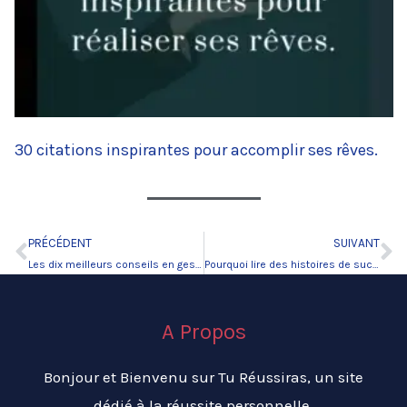
30 citations inspirantes pour accomplir ses rêves.
PRÉCÉDENT
SUIVANT
Précédent
Su
Les dix meilleurs conseils en gestion du temps
Pourquoi lire des histoires de succès ?
A Propos
Bonjour et Bienvenu sur Tu Réussiras, un site
dédié à la réussite personnelle.