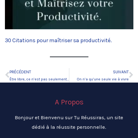
30 Citations pour maîtriser sa productivité.
PRÉCÉDENT
SUIVANT
Précédent
Su
Être libre, ce n’est pas seulement se débarrasser de ses chaînes
On n’a qu’une seule vie à vivre
A Propos
Bonjour et Bienvenu sur Tu Réussiras, un site
dédié à la réussite personnelle.