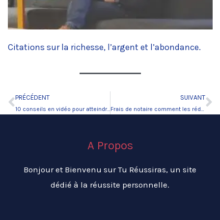
Citations sur la richesse, l’argent et l’abondance.
PRÉCÉDENT
SUIVANT
Précédent
Su
10 conseils en vidéo pour atteindre vos objectifs
Frais de notaire comment les réduire et leur actualité III
A Propos
Bonjour et Bienvenu sur Tu Réussiras, un site
dédié à la réussite personnelle.