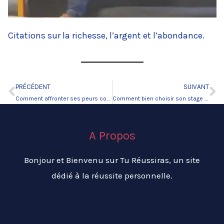
Citations sur la richesse, l’argent et l’abondance.
PRÉCÉDENT
SUIVANT
Précédent
Su
Comment affronter ses peurs confiance en soi.
Comment bien choisir son stage de développement personnel ?
A Propos
Bonjour et Bienvenu sur Tu Réussiras, un site
dédié à la réussite personnelle.