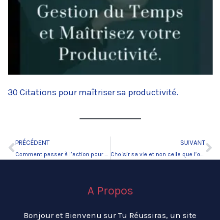
30 Citations pour maîtriser sa productivité.
PRÉCÉDENT
SUIVANT
Précédent
Su
Comment passer à l’action pour changer sa vie ?
Choisir sa vie et non celle que l’on nous impose.
A Propos
Bonjour et Bienvenu sur Tu Réussiras, un site