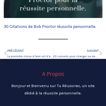
30 Citations de Bob Proctor réussite personnelle.
PRÉCÉDENT
SUIVANT
Précédent
Su
La première chose à faire est d’adopter le bon état d’esprit.
20 conseils pour changer sa vie maintenant.
A Propos
Bonjour et Bienvenu sur Tu Réussiras, un site
dédié à la réussite personnelle.