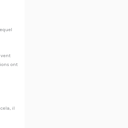
lequel
uvent
ions ont
cela, il