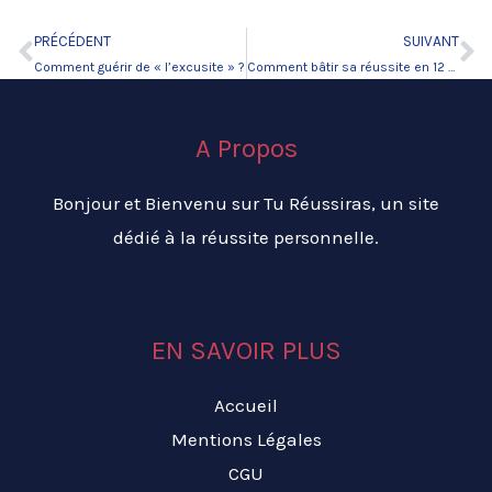
PRÉCÉDENT
SUIVANT
Précédent
Su
Comment guérir de « l’excusite » ?
Comment bâtir sa réussite en 12 étapes.
A Propos
Bonjour et Bienvenu sur Tu Réussiras, un site
dédié à la réussite personnelle.
EN SAVOIR PLUS
Accueil
Mentions Légales
CGU