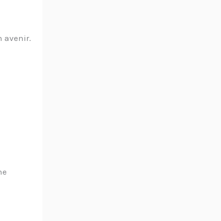
n avenir.
me