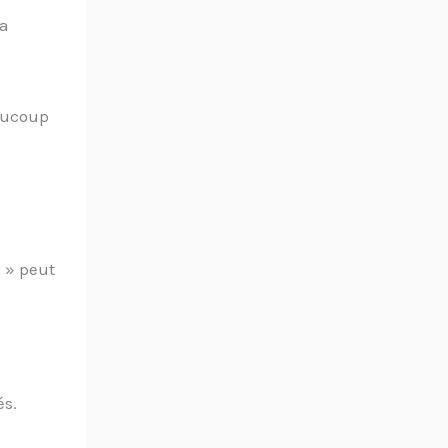
la
aucoup
e » peut
és.