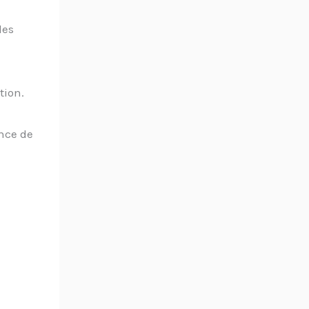
les
tion.
ence de