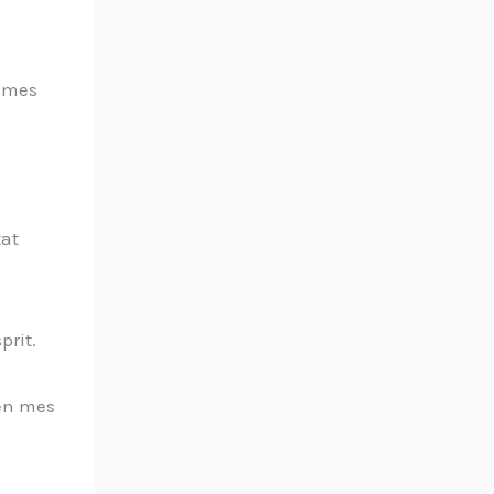
r mes
tat
prit.
 en mes