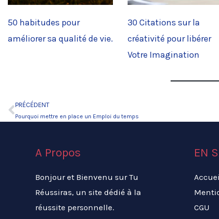
50 habitudes pour
30 Citations sur la
améliorer sa qualité de vie.
créativité pour libérer
Votre Imagination
PRÉCÉDENT
Précédent
Pourquoi mettre en place un Emploi du temps
A Propos
EN S
Bonjour et Bienvenu sur Tu
Accuei
Réussiras, un site dédié à la
Menti
réussite personnelle.
CGU