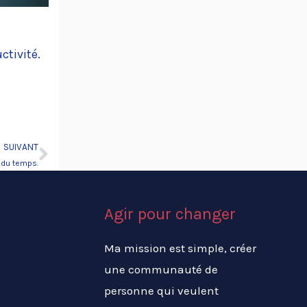
ctivité.
SUIVANT
Suivant
 du temps.
Agir pour changer
Ma mission est simple, créer
une communauté de
personne qui veulent