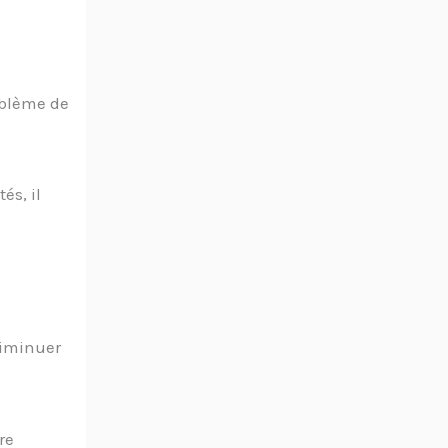
oblème de
és, il
 diminuer
re