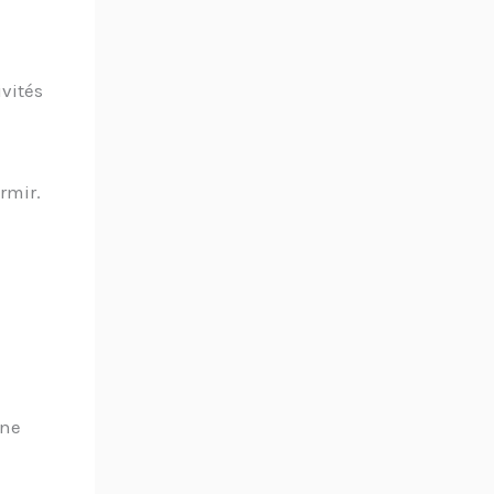
ivités
rmir.
une