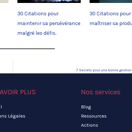
30 Citations pour
30 Citations pour
maintenir sa persévérance
maîtriser sa produ
malgré les défis.
7 Secrets pour une bonne gestion
AVOIR PLUS
Nos services
l
Blog
ons Légales
Ressources
Actions