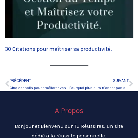
30 Citations pour maîtriser sa productivité.
PRÉCÉDENT
SUIVANT
Précédent
Su
Cinq conseils pour améliorer vos finances personnelles
Pourquoi plusieurs n’osent pas demander
A Propos
Bonjour et Bienvenu sur Tu Réussiras, un site
dédié à la réussite personnelle.