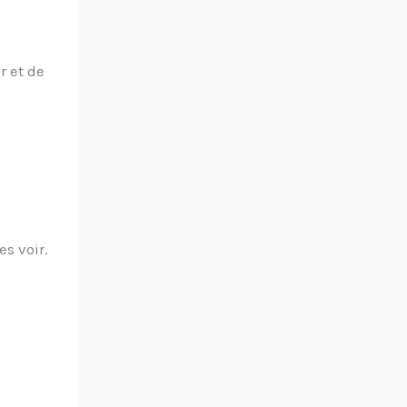
r et de
s voir.