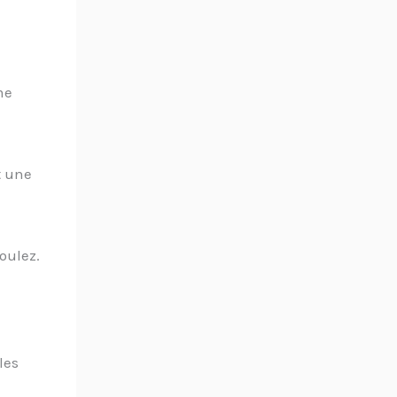
me
t une
voulez.
les