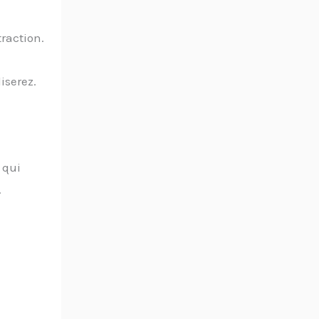
traction.
iserez.
 qui
.