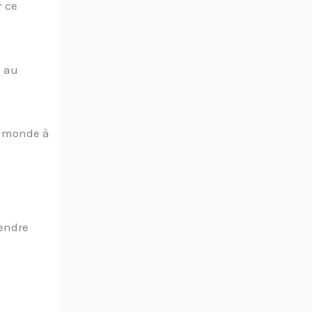
r ce
s au
le monde à
rendre