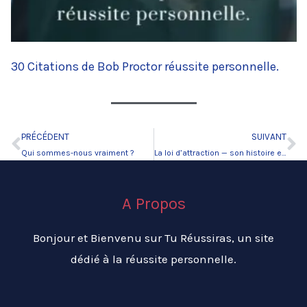
30 Citations de Bob Proctor réussite personnelle.
PRÉCÉDENT
SUIVANT
Précédent
Su
Qui sommes-nous vraiment ?
La loi d’attraction — son histoire et ses nouveautés !
A Propos
Bonjour et Bienvenu sur Tu Réussiras, un site
dédié à la réussite personnelle.