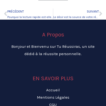
PRÉCÉDENT
SUIVANT
Précédent
Su
Pourquoi la lecture rapide est-elle indispensable
Le désir est la source de votre réussite.
A Propos
Bonjour et Bienvenu sur Tu Réussiras, un site
dédié à la réussite personnelle.
EN SAVOIR PLUS
Accueil
Mentions Légales
CGU