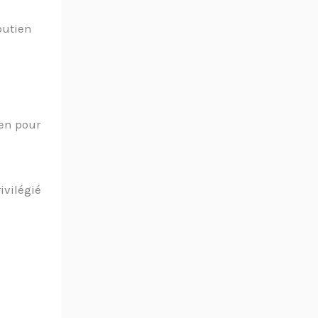
outien
ien pour
ivilégié