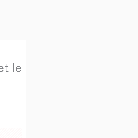
%
et le