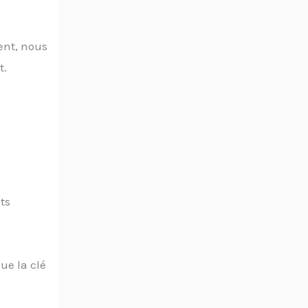
ent, nous
t.
êts
ue la clé