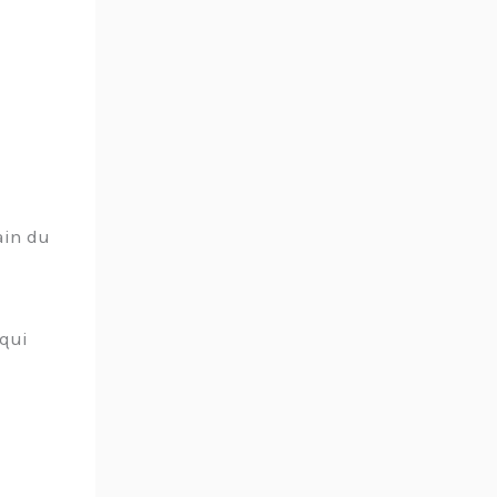
ain du
 qui