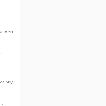
 une vie
e.
 ce blog,
i.