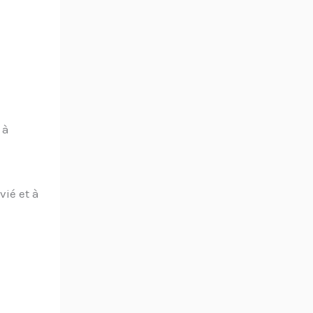
 à
vié et à