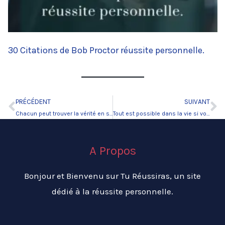
30 Citations de Bob Proctor réussite personnelle.
PRÉCÉDENT
SUIVANT
Précédent
Su
Chacun peut trouver la vérité en soi.
Tout est possible dans la vie si vous le voulez.
A Propos
Bonjour et Bienvenu sur Tu Réussiras, un site
dédié à la réussite personnelle.