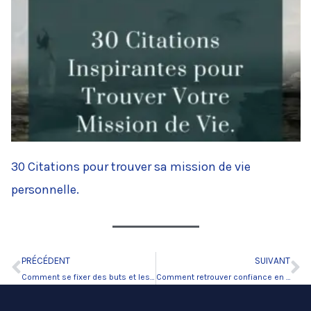
30 Citations pour trouver sa mission de vie
personnelle.
PRÉCÉDENT
SUIVANT
Précédent
Su
Comment se fixer des buts et les atteindre ?
Comment retrouver confiance en soi