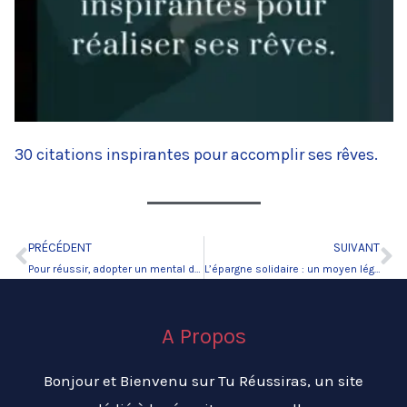
30 citations inspirantes pour accomplir ses rêves.
PRÉCÉDENT
SUIVANT
Précédent
Su
Pour réussir, adopter un mental de champion.
L’épargne solidaire : un moyen légal pour payer moins d’impôt.
A Propos
Bonjour et Bienvenu sur Tu Réussiras, un site