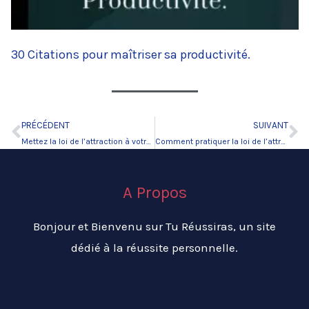
30 Citations pour maîtriser sa productivité.
PRÉCÉDENT
SUIVANT
Précédent
Su
Mettez la loi de l’attraction à votre service
Comment pratiquer la loi de l’attraction et changer de vie.
A Propos
Bonjour et Bienvenu sur Tu Réussiras, un site
dédié à la réussite personnelle.