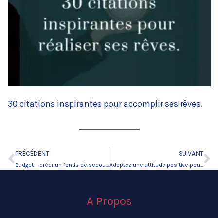
30 citations inspirantes pour accomplir ses rêves.
PRÉCÉDENT
SUIVANT
Précédent
Su
Budget – créer un fonds de secours pour faire face aux imprévues
Adoptez une attitude positive pour changer sa vie
A Propos