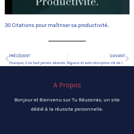
30 Citations pour maîtriser sa productivité.
PRÉCÉDENT
SUIVANT
Précédent
Su
Pourquoi, il ne faut jamais abandonner ses rêves ?
Rigueur et auto-discipline clé de la productivité et du succès.
A Propos
Bonjour et Bienvenu sur Tu Réussiras, un site
dédié à la réussite personnelle.