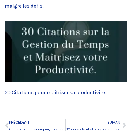
malgré les défis.
30 Citations pour maîtriser sa productivité.
PRÉCÉDENT
SUIVANT
Précédent
Su
Oui mieux communiquer, c’est possible !
30 conseils et stratégies pour gagner en efficacité