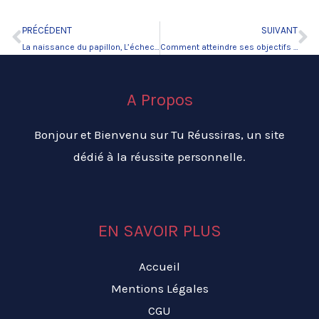
PRÉCÉDENT
SUIVANT
Précédent
Su
La naissance du papillon, L’échec n’existe pas
Comment atteindre ses objectifs pour développer son business
A Propos
Bonjour et Bienvenu sur Tu Réussiras, un site
dédié à la réussite personnelle.
EN SAVOIR PLUS
Accueil
Mentions Légales
CGU