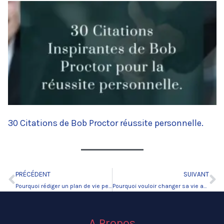
30 Citations de Bob Proctor réussite personnelle.
PRÉCÉDENT
SUIVANT
Précédent
Su
Pourquoi rédiger un plan de vie personnel ?
Pourquoi vouloir changer sa vie aujourd’hui ?
A Propos