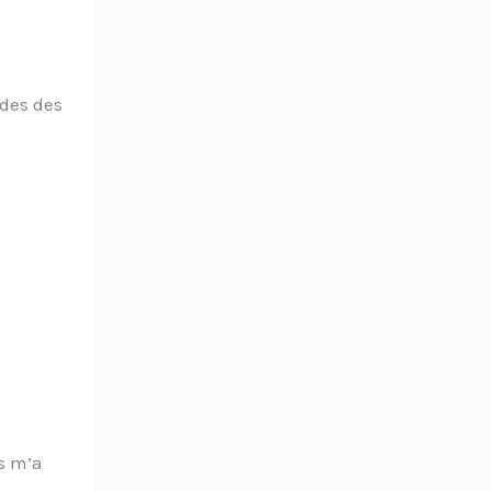
ndes des
s m’a