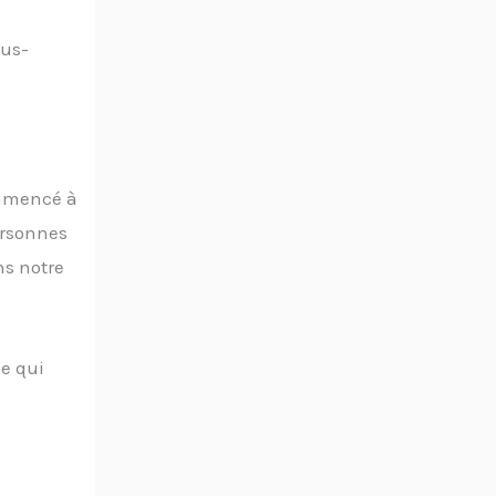
ous-
ommencé à
personnes
ns notre
de qui