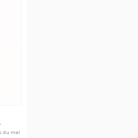
,
us du mal