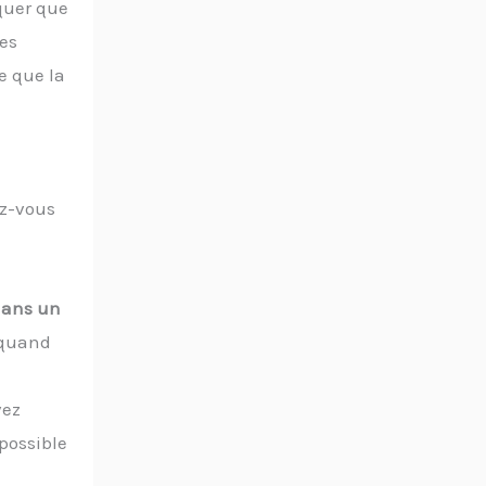
iquer que
des
e que la
ez-vous
 dans un
 quand
vez
possible