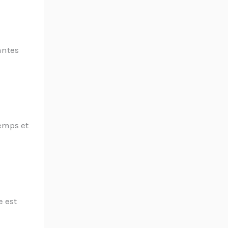
antes
emps et
e est