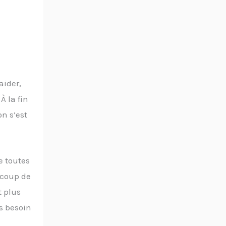
aider,
À la fin
n s’est
e toutes
ucoup de
t plus
is besoin