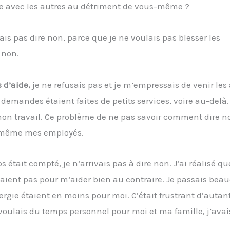
ble avec les autres au détriment de vous-même ?
ais pas dire non, parce que je ne voulais pas blesser les
 non.
 d’aide,
je ne refusais pas et je m’empressais de venir les 
 demandes étaient faites de petits services, voire au-delà. 
mon travail. Ce problème de ne pas savoir comment dire no
t même mes employés.
tait compté, je n’arrivais pas à dire non. J’ai réalisé qu
taient pas pour m’aider bien au contraire. Je passais bea
ergie étaient en moins pour moi. C’était frustrant d’autan
je voulais du temps personnel pour moi et ma famille, j’ava