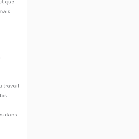
et que
imais
t
 travail
tes
ces dans