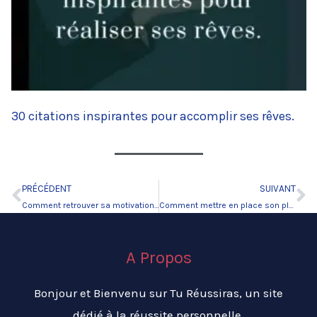
30 citations inspirantes pour accomplir ses rêves.
PRÉCÉDENT
SUIVANT
Précédent
Su
Comment retrouver sa motivation perdue, rapidement ?
Comment mettre en place son plan de transformation personnelle ?
A Propos
Bonjour et Bienvenu sur Tu Réussiras, un site
dédié à la réussite personnelle.