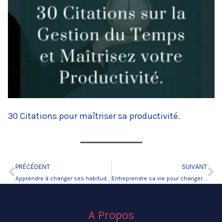
30 Citations pour maîtriser sa productivité.
PRÉCÉDENT
SUIVANT
Précédent
Su
Apprendre à changer ses habitudes pour réussir.
Entreprendre sa vie pour changer sa vie.
A Propos