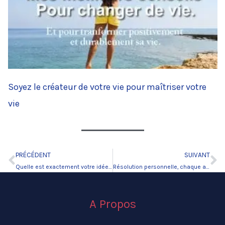
Soyez le créateur de votre vie pour maîtriser votre
vie
PRÉCÉDENT
SUIVANT
Précédent
Su
Quelle est exactement votre idée du succès
Résolution personnelle, chaque année, ça recommence.
A Propos