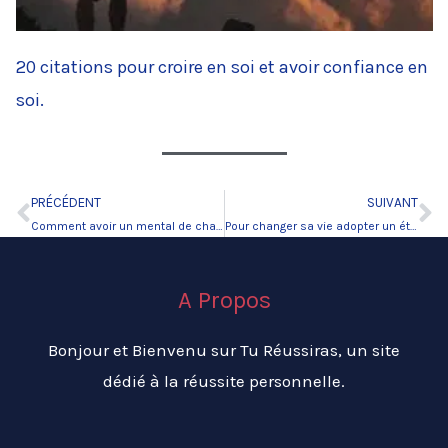
20 citations pour croire en soi et avoir confiance en
soi.
PRÉCÉDENT
SUIVANT
Précédent
Su
Comment avoir un mental de champion.
Pour changer sa vie adopter un état d’esprit positif
A Propos
Bonjour et Bienvenu sur Tu Réussiras, un site
dédié à la réussite personnelle.